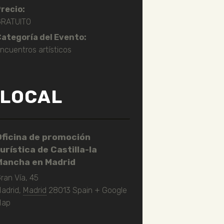
recio:
RATUITO
ategoría del Evento:
ncuentros artísticos
LOCAL
Oficina de promoción
urística de Castilla-la
Mancha en Madrid
ran Vía, 45
adrid
,
Madrid
28013
Spain
+ Google
Map