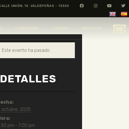
CALLE UNIÓN, 10. VALDEPEÑAS - 13300
O
FUNDACIÓN
TIENDA
NOTICIAS
Este evento ha pasado.
DETALLES
echa:
 octubre, 2025
ora:
:30 pm - 7:00 pm