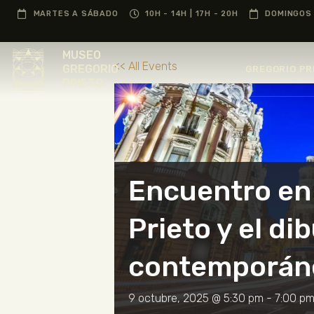
MARTES A SÁBADO
10H - 14H | 17H - 20H
DOMINGOS 
MUSEO
<< All Events
GREGORIO
GREGORIO PR
PRIETO
Encuentro en 
Prieto y el di
contemporán
9 octubre, 2025 @ 5:30 pm
-
7:00 p