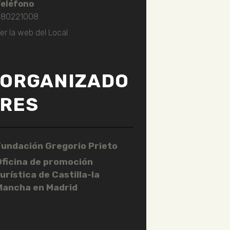
Teléfono
80221008
er la web del Local
ORGANIZADO
RES
Fundación Gregorio Prieto
Oficina de promoción
urística de Castilla-la
Mancha en Madrid