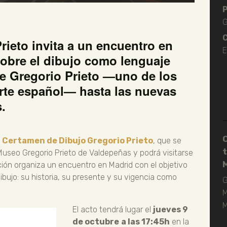
P
G
C
ieto invita a un encuentro en
E
sobre el dibujo como lenguaje
 de Gregorio Prieto —uno de los
arte español— hasta las nuevas
.
I Certamen de Dibujo Gregorio Prieto
, que se
t
Museo Gregorio Prieto de Valdepeñas y podrá visitarse
ión organiza un encuentro en Madrid con el objetivo
ibujo: su historia, su presente y su vigencia como
G
M
El acto tendrá lugar el
jueves 9
de octubre
a las 17:45h
en la