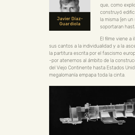
que, como expli
construyó edific
Javier Díaz-
la misma (en un 
Guardiola
soportaran hasta
El filme viene a
sus cantos a la individualidad y a la a
la partitura escrita por el fascismo e
-por atenernos al ámbito de la constru
del Viejo Continente hasta Estados Unid
megalomanía empapa toda la cinta.