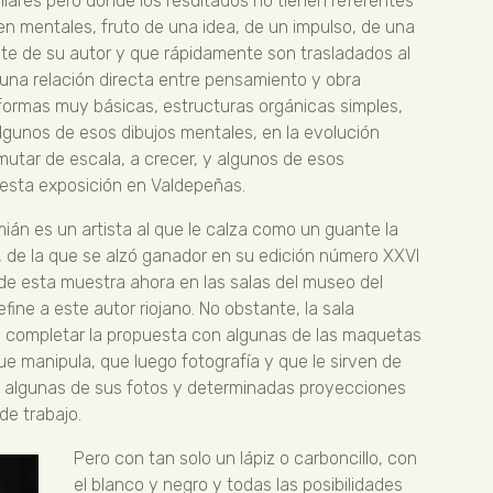
ilares pero donde los resultados no tienen referentes
ien mentales, fruto de una idea, de un impulso, de una
te de su autor y que rápidamente son trasladados al
a una relación directa entre pensamiento y obra
 formas muy básicas, estructuras orgánicas simples,
lgunos de esos dibujos mentales, en la evolución
mutar de escala, a crecer, y algunos de esos
 esta exposición en Valdepeñas.
mián es un artista al que le calza como un guante la
, de la que se alzó ganador en su edición número XXVI
 de esta muestra ahora en las salas del museo del
ine a este autor riojano. No obstante, la sala
ra completar la propuesta con algunas de las maquetas
e manipula, que luego fotografía y que le sirven de
a algunas de sus fotos y determinadas proyecciones
e trabajo.
Pero con tan solo un lápiz o carboncillo, con
el blanco y negro y todas las posibilidades