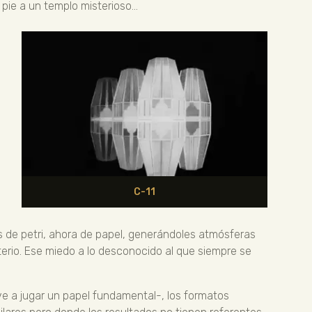
pie a un templo misterioso…
C-11
s de petri, ahora de papel, generándoles atmósferas
terio. Ese miedo a lo desconocido al que siempre se
ve a jugar un papel fundamental-, los formatos