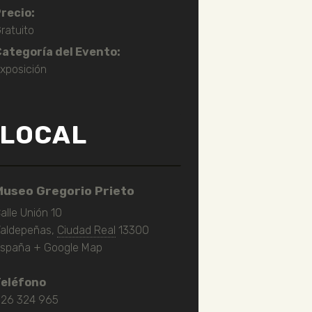
recio:
ratuito
ategoría del Evento:
xposición
LOCAL
Museo Gregorio Prieto
alle Unión 10
aldepeñas
,
Ciudad Real
13300
spaña
+ Google Map
Teléfono
26 324 965