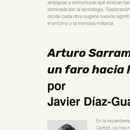
ambiguas y estructuras que evocan tant
dominado por la tecnología. “Exploración
donde cada obra sugiere nuevos signific
el entorno y la memoria material.
Arturo Sarram
un faro hacia 
por
Javier Díaz-Gu
En la recienteme
Corbet, se nos n