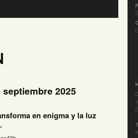
P
G
C
E
N
de septiembre 2025
C
V
E
ansforma en enigma y la luz
.
9