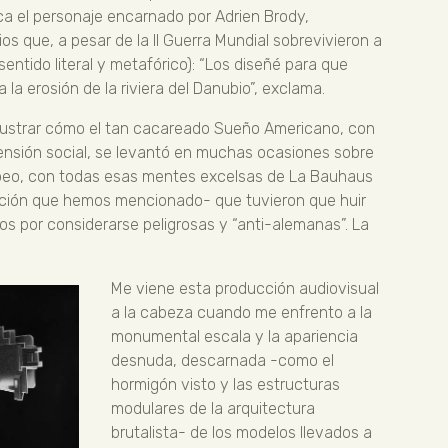
ca el personaje encarnado por Adrien Brody,
ios que, a pesar de la II Guerra Mundial sobrevivieron a
sentido literal y metafórico): “Los diseñé para que
 la erosión de la riviera del Danubio”, exclama.
 ilustrar cómo el tan cacareado Sueño Americano, con
scensión social, se levantó en muchas ocasiones sobre
uropeo, con todas esas mentes excelsas de La Bauhaus
cción que hemos mencionado- que tuvieron que huir
os por considerarse peligrosas y “anti-alemanas”. La
Me viene esta producción audiovisual
a la cabeza cuando me enfrento a la
monumental escala y la apariencia
desnuda, descarnada -como el
hormigón visto y las estructuras
modulares de la arquitectura
brutalista- de los modelos llevados a