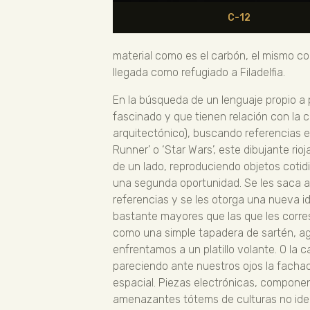
C-12
material como es el carbón, el mismo con
llegada como refugiado a Filadelfia.
En la búsqueda de un lenguaje propio a 
fascinado y que tienen relación con la ci
arquitectónico), buscando referencias 
Runner’ o ‘Star Wars’, este dibujante ri
de un lado, reproduciendo objetos cotid
una segunda oportunidad. Se les saca a
referencias y se les otorga una nueva i
bastante mayores que las que les corre
como una simple tapadera de sartén, a
enfrentamos a un platillo volante. O l
pareciendo ante nuestros ojos la fachad
espacial. Piezas electrónicas, componen
amenazantes tótems de culturas no ident