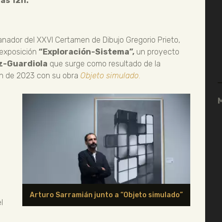
las 12h.
anador del XXVI Certamen de Dibujo Gregorio Prieto,
 exposición
“Exploración-Sistema”,
un proyecto
az-Guardiola
que surge como resultado de la
ión de 2023 con su obra
Objeto simulado
.
o
Arturo Sarramián junto a “Objeto simulado”
l
s