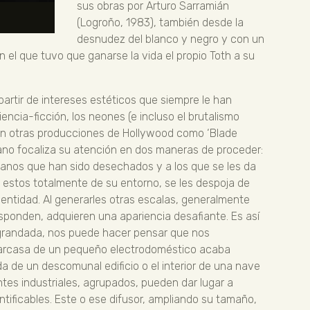
sus obras por Arturo Sarramián
(Logroño, 1983), también desde la
desnudez del blanco y negro y con un
 el que tuvo que ganarse la vida el propio Toth a su
partir de intereses estéticos que siempre le han
encia-ficción, los neones (e incluso el brutalismo
en otras producciones de Hollywood como ‘Blade
ojano focaliza su atención en dos maneras de proceder:
ianos que han sido desechados y a los que se les da
 estos totalmente de su entorno, se les despoja de
dentidad. Al generarles otras escalas, generalmente
sponden, adquieren una apariencia desafiante. Es así
grandada, nos puede hacer pensar que nos
a carcasa de un pequeño electrodoméstico acaba
a de un descomunal edificio o el interior de una nave
tes industriales, agrupados, pueden dar lugar a
ificables. Este o ese difusor, ampliando su tamaño,