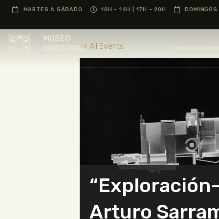
MARTES A SÁBADO
10H - 14H | 17H - 20H
DOMINGOS 
MUSEO
<< All Events
GREGORIO
GREGORIO PR
PRIETO
“Exploración
Arturo Sarra