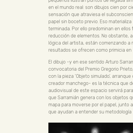
pequeños ilustran puntos de llegada sim
en el mundo real: son dibujos cien por c
sensación que atraviesa el subconscien
papel sin boceto previo. Eso materializ
terminada. Por ello predominan en ellos
reducción de elementos. No obstante, a
lógica del artista, están comenzando a 
resultados se ofrecen como primicia en
El dibujo -y en ese sentido Arturo Sarra
convocatoria del Premio Gregorio Prieto
con la pieza ‘Objeto simulado’, arranque
creador manchego- es la técnica que def
audiovisual de este espacio servirá pa
que Sarramián genera con los objetos qu
mapa para moverse por el papel, junto 
que ayudan a entender su metodología d