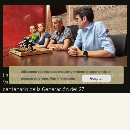
Utilizamos cookies para analizar y mejorar la experiencia en
La Fundación Gregorio Prieto y el Ayuntamiento de
Aceptar
nuestro sitio web.
Más información
Valdepeñas crean una comisión mixta para el
centenario de la Generación del 27
1 julio, 2026
No hay comentarios
La Fundación Gregorio Prieto y el Ayuntamiento de Valdepeñas
crean una comisión mixta para coordinar los actos del centenario
de la Generación del 27 en 2027. Gregorio Prieto es el único
artista plástico representado en la Comisión Nacional.