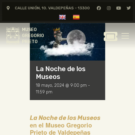
CALLE UNIÓN, 10. VALDEPEÑAS - 13300
<< All Events
MUSEO
GREGORIO
MUSEO
PRIETO
GREGORIO
PRIETO
GREGORIO PRIETO
MUSEO
La Noche de los
ARCHIVO
Museos
CERTAMEN DE DIBUJO
18 mayo, 2024 @ 9:00 pm
-
FUNDACIÓN
11:59 pm
TIENDA
NOTICIAS
La Noche de los Museos
en el Museo Gregorio
Prieto de Valdepeñas