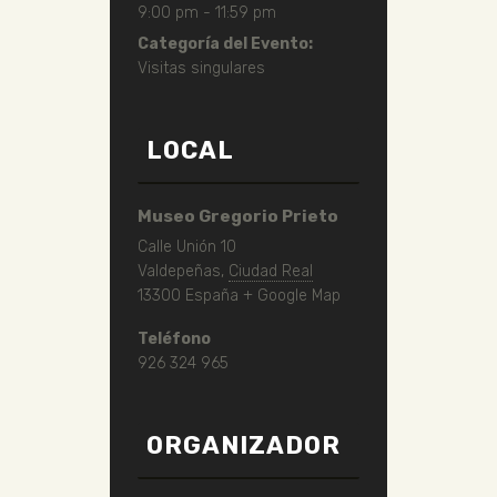
9:00 pm - 11:59 pm
Categoría del Evento:
Visitas singulares
LOCAL
Museo Gregorio Prieto
Calle Unión 10
Valdepeñas
,
Ciudad Real
13300
España
+ Google Map
Teléfono
926 324 965
ORGANIZADOR