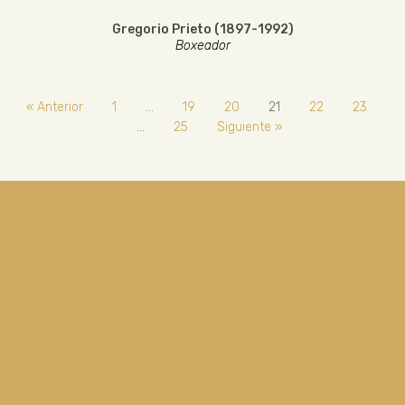
Gregorio Prieto (1897-1992)
Boxeador
« Anterior
1
…
19
20
21
22
23
…
25
Siguiente »