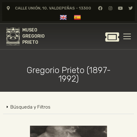
CALLE UNIÓN, 10. VALDEPEÑAS - 13300
MUSEO
GREGORIO
MUSEO
PRIETO
GREGORIO
PRIETO
GREGORIO PRIETO
MUSEO
Gregorio Prieto (1897-
ARCHIVO
1992)
CERTAMEN DE DIBUJO
FUNDACIÓN
TIENDA
Búsqueda y Filtros
NOTICIAS