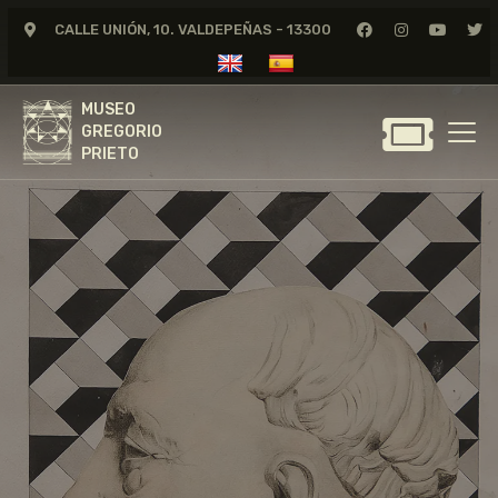
CALLE UNIÓN, 10. VALDEPEÑAS - 13300
MUSEO
GREGORIO
MUSEO
PRIETO
GREGORIO
PRIETO
GREGORIO PRIETO
MUSEO
ARCHIVO
CERTAMEN DE DIBUJO
FUNDACIÓN
TIENDA
NOTICIAS