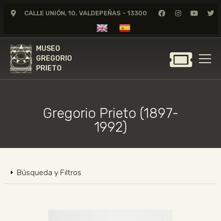
CALLE UNIÓN, 10. VALDEPEÑAS - 13300
MUSEO
GREGORIO
MUSEO
PRIETO
GREGORIO
PRIETO
GREGORIO PRIETO
MUSEO
Gregorio Prieto (1897-
ARCHIVO
1992)
CERTAMEN DE DIBUJO
FUNDACIÓN
TIENDA
Búsqueda y Filtros
NOTICIAS