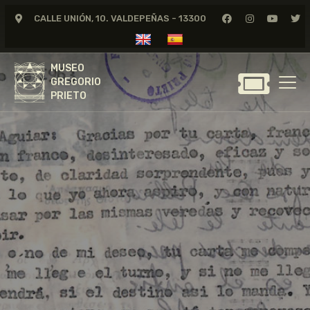
CALLE UNIÓN, 10. VALDEPEÑAS - 13300
MUSEO
GREGORIO
MUSEO
PRIETO
GREGORIO
PRIETO
GREGORIO PRIETO
MUSEO
ARCHIVO
CERTAMEN DE DIBUJO
FUNDACIÓN
TIENDA
NOTICIAS