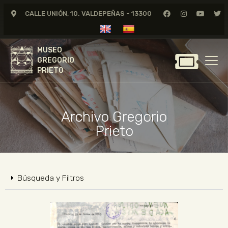
CALLE UNIÓN, 10. VALDEPEÑAS - 13300
MUSEO
GREGORIO
MUSEO
PRIETO
GREGORIO
PRIETO
GREGORIO PRIETO
MUSEO
Archivo Gregorio
ARCHIVO
Prieto
CERTAMEN DE DIBUJO
FUNDACIÓN
TIENDA
Búsqueda y Filtros
NOTICIAS