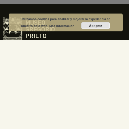
Utilizamos cookies para analizar y mejorar la experiencia en
MUSEO
Aceptar
nuestro sitio web.
Más información
GREGORIO
PRIETO
C/Unión 10 13300 Valdepeñas
ABIERTO
Martes a sábado: 10 a 14h | 17 a 20h
Domingos y festivos: 11 a 14h
CERRADO
Todos los lunes
24, 25 y 31 de diciembre, 1 y 6 de Enero y Viernes Santo