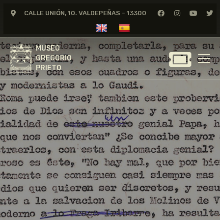
CALLE UNIÓN, 10. VALDEPEÑAS - 13300
MUSEO
GREGORIO
MUSEO
PRIETO
GREGORIO
PRIETO
GREGORIO PRIETO
MUSEO
ARCHIVO
CERTAMEN DE DIBUJO
FUNDACIÓN
TIENDA
NOTICIAS