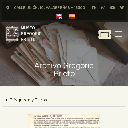
CALLE UNIÓN, 10. VALDEPEÑAS - 13300
MUSEO
GREGORIO
MUSEO
PRIETO
GREGORIO
PRIETO
GREGORIO PRIETO
MUSEO
Archivo Gregorio
ARCHIVO
Prieto
CERTAMEN DE DIBUJO
FUNDACIÓN
TIENDA
Búsqueda y Filtros
NOTICIAS