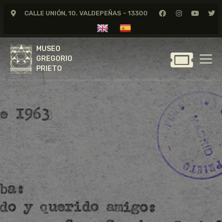
CALLE UNIÓN, 10. VALDEPEÑAS - 13300
MUSEO
GREGORIO
MUSEO
PRIETO
GREGORIO
PRIETO
GREGORIO PRIETO
MUSEO
ARCHIVO
CERTAMEN DE DIBUJO
FUNDACIÓN
TIENDA
NOTICIAS