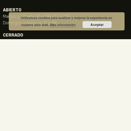
ABIERTO
Martes a sábado: 10 a 14h | 17 a 20h
Utilizamos cookies para analizar y mejorar la experiencia en
Domingos y festivos: 11 a 14h
Aceptar
nuestro sitio web.
Más información
CERRADO
Todos los lunes
24, 25 y 31 de diciembre, 1 y 6 de Enero y Viernes Santo
CONTACTO
NOTICIA DESTACADA