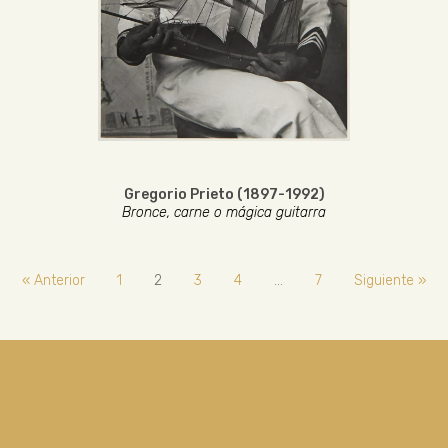
Gregorio Prieto (1897-1992)
Bronce, carne o mágica guitarra
« Anterior
1
2
3
4
…
7
Siguiente »