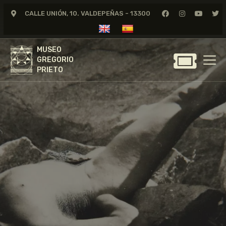
CALLE UNIÓN, 10. VALDEPEÑAS - 13300
MUSEO
GREGORIO
MUSEO
PRIETO
GREGORIO
PRIETO
GREGORIO PRIETO
MUSEO
ARCHIVO
CERTAMEN DE DIBUJO
FUNDACIÓN
TIENDA
NOTICIAS