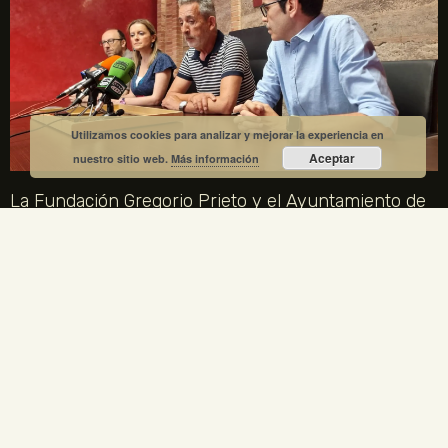
Utilizamos cookies para analizar y mejorar la experiencia en
Aceptar
nuestro sitio web.
Más información
La Fundación Gregorio Prieto y el Ayuntamiento de
Valdepeñas crean una comisión mixta para el
centenario de la Generación del 27
1 julio, 2026
No hay comentarios
La Fundación Gregorio Prieto y el Ayuntamiento de Valdepeñas
crean una comisión mixta para coordinar los actos del centenario
de la Generación del 27 en 2027. Gregorio Prieto es el único
artista plástico representado en la Comisión Nacional.
LEER MÁS »
ENLACES LEGALES