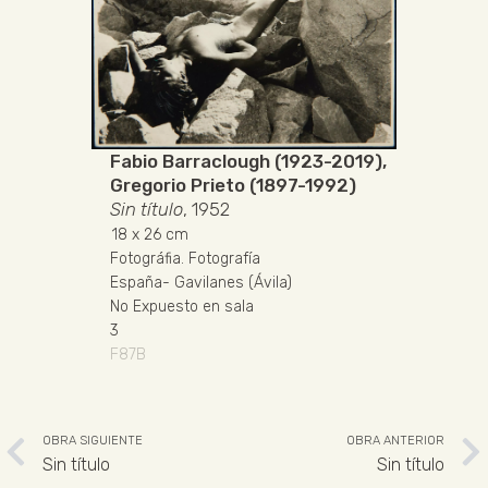
Fabio Barraclough (1923-2019)
,
Gregorio Prieto (1897-1992)
Sin título
, 1952
18
x 26 cm
Fotográfia
.
Fotografía
España
-
Gavilanes (Ávila)
No Expuesto en sala
3
F87B
OBRA SIGUIENTE
OBRA ANTERIOR
Sin título
Sin título