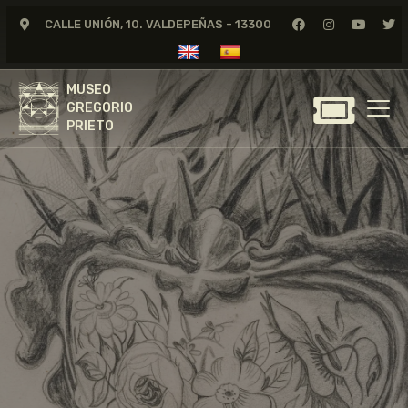
CALLE UNIÓN, 10. VALDEPEÑAS - 13300
MUSEO
GREGORIO
MUSEO
PRIETO
GREGORIO
PRIETO
GREGORIO PRIETO
MUSEO
ARCHIVO
CERTAMEN DE DIBUJO
FUNDACIÓN
TIENDA
NOTICIAS