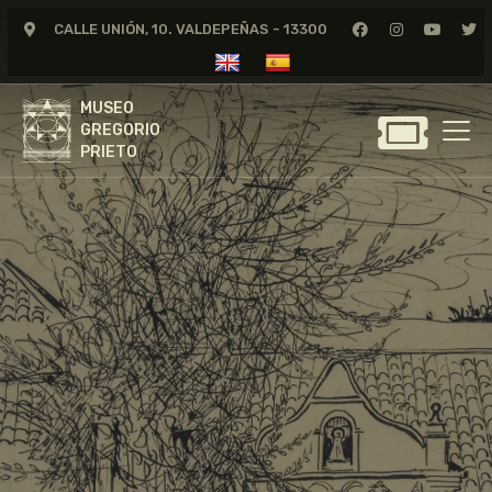
CALLE UNIÓN, 10. VALDEPEÑAS - 13300
MUSEO
GREGORIO
MUSEO
PRIETO
GREGORIO
PRIETO
GREGORIO PRIETO
MUSEO
ARCHIVO
CERTAMEN DE DIBUJO
FUNDACIÓN
TIENDA
NOTICIAS