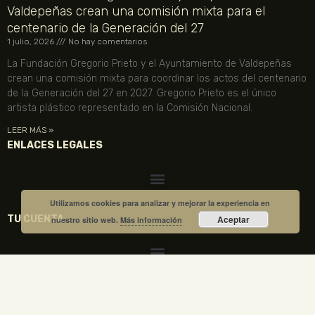
Valdepeñas crean una comisión mixta para el
centenario de la Generación del 27
1 julio, 2026
No hay comentarios
La Fundación Gregorio Prieto y el Ayuntamiento de Valdepeñas
crean una comisión mixta para coordinar los actos del centenario
de la Generación del 27 en 2027. Gregorio Prieto es el único
artista plástico representado en la Comisión Nacional.
LEER MÁS »
ENLACES LEGALES
Utilizamos cookies para analizar y mejorar la experiencia en
TU CUENTA
Aceptar
nuestro sitio web.
Más información
VISITA NUESTRA TIENDA