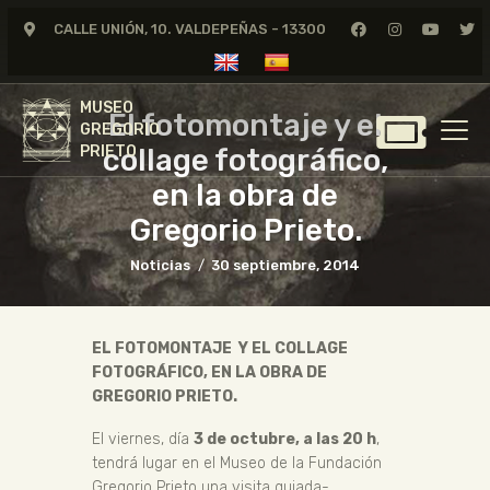
CALLE UNIÓN, 10. VALDEPEÑAS - 13300
MUSEO
GREGORIO
MUSEO
PRIETO
El fotomontaje y el
GREGORIO
collage fotográfico,
PRIETO
GREGORIO PRIETO
en la obra de
MUSEO
Gregorio Prieto.
ARCHIVO
Noticias
30 septiembre, 2014
CERTAMEN DE DIBUJO
FUNDACIÓN
EL FOTOMONTAJE Y EL COLLAGE
TIENDA
FOTOGRÁFICO, EN LA OBRA DE
NOTICIAS
GREGORIO PRIETO.
El viernes, día
3 de octubre, a las 20 h
,
tendrá lugar en el Museo de la Fundación
Gregorio Prieto una visita guiada-