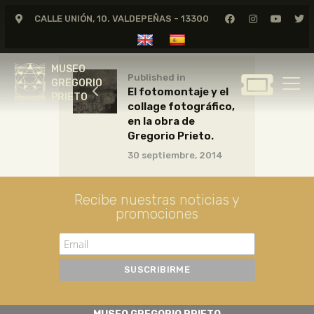
CALLE UNIÓN, 10. VALDEPEÑAS - 13300
MUSEO
GREGORIO
MUSEO
PRIETO
Published in
GREGORIO
El fotomontaje y el
PRIETO
collage fotográfico,
GREGORIO PRIETO
en la obra de
MUSEO
Gregorio Prieto.
30 septiembre, 2014
ARCHIVO
CERTAMEN DE DIBUJO
Recibe nuestras noticias y
FUNDACIÓN
promociones
TIENDA
NOTICIAS