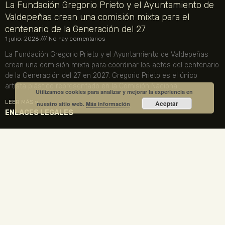
La Fundación Gregorio Prieto y el Ayuntamiento de
Valdepeñas crean una comisión mixta para el
centenario de la Generación del 27
1 julio, 2026
No hay comentarios
La Fundación Gregorio Prieto y el Ayuntamiento de Valdepeñas
crean una comisión mixta para coordinar los actos del centenario
de la Generación del 27 en 2027. Gregorio Prieto es el único
artista plástico representado en la Comisión Nacional.
Utilizamos cookies para analizar y mejorar la experiencia en
LEER MÁS »
Aceptar
nuestro sitio web.
Más información
ENLACES LEGALES
TU CUENTA
VISITA NUESTRA TIENDA