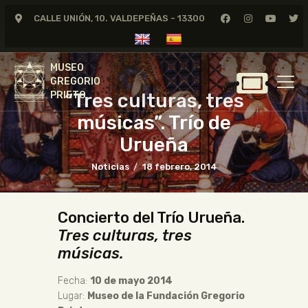
CALLE UNIÓN, 10. VALDEPEÑAS - 13300
MUSEO
GREGORIO
MUSEO
PRIETO
GREGORIO
“Tres culturas, tres
PRIETO
GREGORIO PRIETO
músicas”. Trío de
MUSEO
Urueña
ARCHIVO
Noticias
18 febrero, 2014
CERTAMEN DE DIBUJO
FUNDACIÓN
Concierto del Trío Urueña.
TIENDA
Tres culturas, tres
NOTICIAS
músicas.
Fecha:
10 de mayo 2014
Lugar:
Museo de la Fundación Gregorio