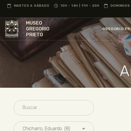
MARTES A SÁBADO
10H - 14H | 17H - 20H
DOMINGOS 
MUSEO
GREGORIO
GREGORIO PR
PRIETO
A