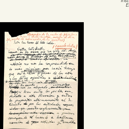
Ins
E