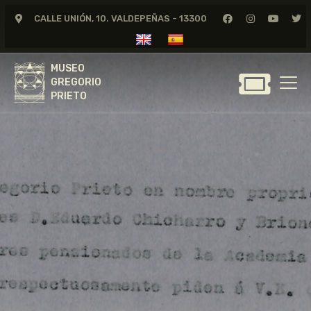
CALLE UNIÓN, 10. VALDEPEÑAS - 13300
MUSEO
GREGORIO
MUSEO
PRIETO
GREGORIO
PRIETO
GREGORIO PRIETO
MUSEO
ARCHIVO
CERTAMEN DE DIBUJO
FUNDACIÓN
TIENDA
NOTICIAS