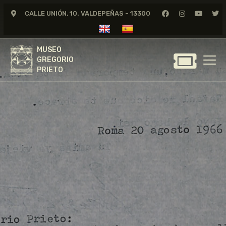
CALLE UNIÓN, 10. VALDEPEÑAS - 13300
MUSEO
GREGORIO
MUSEO
PRIETO
GREGORIO
PRIETO
GREGORIO PRIETO
MUSEO
ARCHIVO
CERTAMEN DE DIBUJO
FUNDACIÓN
TIENDA
NOTICIAS