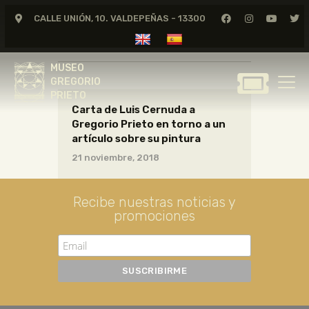
CALLE UNIÓN, 10. VALDEPEÑAS - 13300
CARTAS05_03_030
MUSEO
GREGORIO
MUSEO
PRIETO
GREGORIO
PRIETO
Carta de Luis Cernuda a
GREGORIO PRIETO
Gregorio Prieto en torno a un
MUSEO
artículo sobre su pintura
ARCHIVO
21 noviembre, 2018
CERTAMEN DE DIBUJO
FUNDACIÓN
Recibe nuestras noticias y
promociones
TIENDA
NOTICIAS