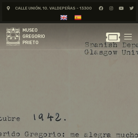
CALLE UNIÓN, 10. VALDEPEÑAS - 13300
MUSEO
GREGORIO
MUSEO
PRIETO
GREGORIO
PRIETO
GREGORIO PRIETO
MUSEO
ARCHIVO
CERTAMEN DE DIBUJO
FUNDACIÓN
TIENDA
NOTICIAS