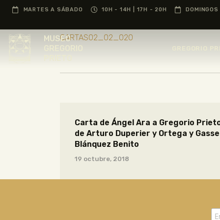
MARTES A SÁBADO
10H - 14H | 17H - 20H
DOMINGOS 
CARTAS02_02_020
MUSEO
GREGORIO
GREGORIO PR
PRIETO
Carta de Ángel Ara a Gregorio Prieto
de Arturo Duperier y Ortega y Gasset
Blánquez Benito
19 octubre, 2018