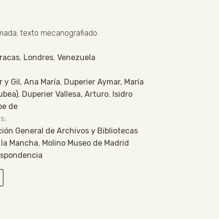
rmada; texto mecanografiado
racas
,
Londres
,
Venezuela
 y Gil, Ana María
,
Duperier Aymar, María
ubea)
,
Duperier Vallesa, Arturo
,
Isidro
pe de
ción General de Archivos y Bibliotecas
 la Mancha
,
Molino Museo de Madrid
espondencia