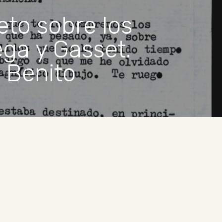
eto sobre los
ega y Gasset.
 Benito