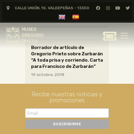
CALLE UNIÓN, 10. VALDEPEÑAS - 13300
CARTAS01_12_012
MUSEO
GREGORIO
MUSEO
PRIETO
GREGORIO
PRIETO
Borrador de artículo de
GREGORIO PRIETO
Gregorio Prieto sobre Zurbarán
MUSEO
“A toda prisa y corriendo. Carta
para Francisco de Zurbarán”
ARCHIVO
19 octubre, 2018
CERTAMEN DE DIBUJO
FUNDACIÓN
Recibe nuestras noticias y
TIENDA
promociones
NOTICIAS