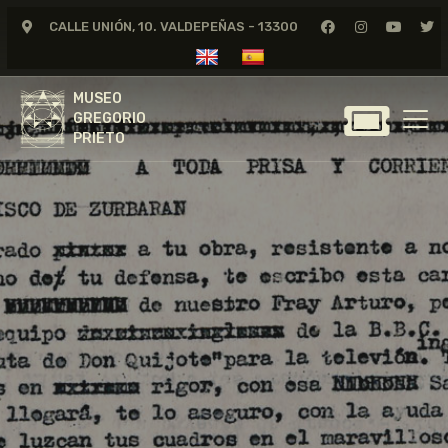
CALLE UNIÓN, 10. VALDEPEÑAS - 13300
MUSEO
GREGORIO
MUSEO
PRIETO
GREGORIO
PRIETO
GREGORIO PRIETO
MUSEO
ARCHIVO
CERTAMEN DE DIBUJO
FUNDACIÓN
TIENDA
NOTICIAS