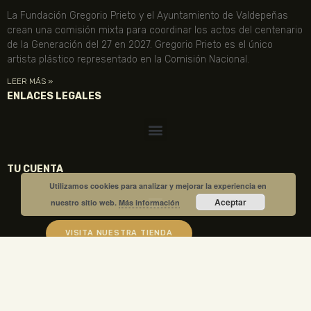
La Fundación Gregorio Prieto y el Ayuntamiento de Valdepeñas
crean una comisión mixta para coordinar los actos del centenario
de la Generación del 27 en 2027. Gregorio Prieto es el único
artista plástico representado en la Comisión Nacional.
LEER MÁS »
ENLACES LEGALES
TU CUENTA
Utilizamos cookies para analizar y mejorar la experiencia en
Aceptar
nuestro sitio web.
Más información
VISITA NUESTRA TIENDA
COMPRA TUS ENTRADAS