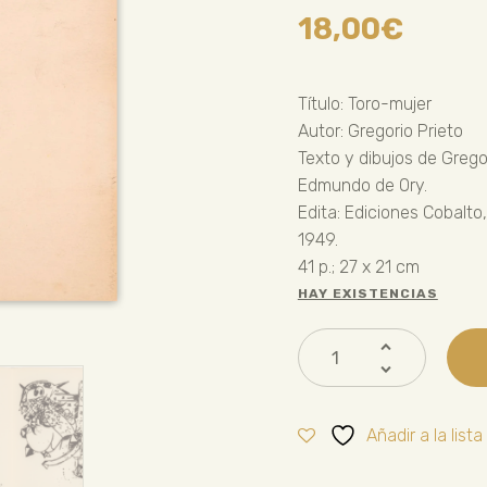
18,00
€
Título: Toro-mujer
Autor: Gregorio Prieto
Texto y dibujos de Gregor
Edmundo de Ory.
Edita: Ediciones Cobalto
1949.
41 p.; 27 x 21 cm
HAY EXISTENCIAS
Añadir a la list