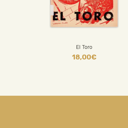
El Toro
18,00
€