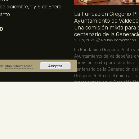
 de diciembre, 1 y 6 de Enero
La Fundación Gregorio Pri
Santo
Ayuntamiento de Valdepe
una comisión mixta para 
O
centenario de la Generaci
1 julio, 2026
No hay comentarios
La Fundación Gregorio Prieto y e
Ayuntamiento de Valdepeñas cr
comisión mixta para coordinar l
Aceptar
web.
Más información
centenario de la Generación del
Gregorio Prieto es el único artis
representado en la Comisión Nac
LEER MÁS »