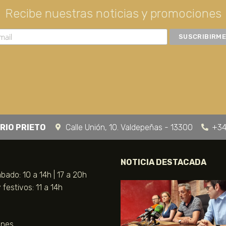
Recibe nuestras noticias y promociones
RIO PRIETO
Calle Unión, 10. Valdepeñas - 13300
+34
NOTICIA DESTACADA
bado: 10 a 14h | 17 a 20h
festivos: 11 a 14h
unes