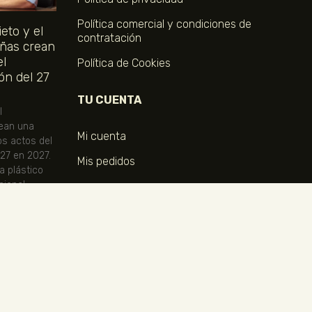
Política comercial y condiciones de
eto y el
contratación
ñas crean
el
Política de Cookies
ón del 27
TU CUENTA
l
ean una
Mi cuenta
os actos del
 27 en 2027.
Mis pedidos
ta plástico
ional.
COMPRA TUS ENTRADAS