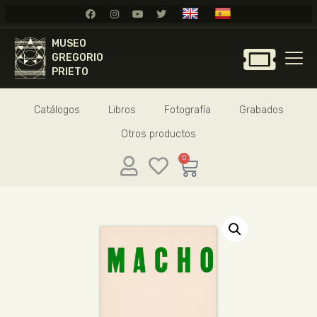
MUSEO
MUSEO
GREGORIO
GREGORIO
PRIETO
PRIETO
Catálogos
Libros
Fotografía
Grabados
GREGORIO PRIETO
Otros productos
MUSEO
ARCHIVO
0
CERTAMEN DE DIBUJO
FUNDACIÓN
TIENDA
NOTICIAS