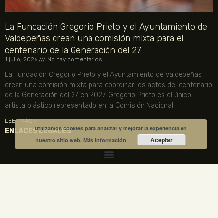
La Fundación Gregorio Prieto y el Ayuntamiento de
Valdepeñas crean una comisión mixta para el
centenario de la Generación del 27
1 julio, 2026
No hay comentarios
La Fundación Gregorio Prieto y el Ayuntamiento de Valdepeñas
crean una comisión mixta para coordinar los actos del centenario
de la Generación del 27 en 2027. Gregorio Prieto es el único
artista plástico representado en la Comisión Nacional.
LEER MÁS »
Utilizamos cookies para analizar y mejorar la experiencia en
ENLACES LEGALES
Aceptar
nuestro sitio web.
Más información
TU CUENTA