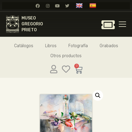
MUSEO
MUSEO
GREGORIO
GREGORIO
PRIETO
PRIETO
Catálogos
Libros
Fotografía
Grabados
GREGORIO PRIETO
Otros productos
MUSEO
ARCHIVO
0
CERTAMEN DE DIBUJO
FUNDACIÓN
TIENDA
NOTICIAS