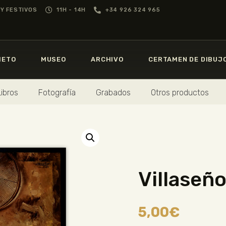
GREGORIO PRIETO
Y FESTIVOS
11H - 14H
+34 926 324 965
MUSEO
MUSEO
GREGORIO
PRIETO
IETO
MUSEO
ARCHIVO
CERTAMEN DE DIBUJ
ARCHIVO
CERTAMEN DE
Libros
Fotografía
Grabados
Otros productos
DIBUJO
FUNDACIÓN
TIENDA
Villaseñ
NOTICIAS
5,00
€