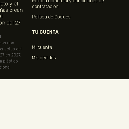
Política comercial y condiciones de
eto y el
contratación
ñas crean
el
Política de Cookies
ón del 27
TU CUENTA
l
ean una
Mi cuenta
os actos del
 27 en 2027.
Mis pedidos
ta plástico
ional.
COMPRA TUS ENTRADAS