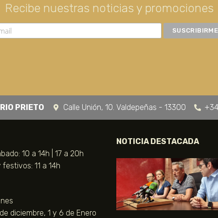
Recibe nuestras noticias y promociones
RIO PRIETO
Calle Unión, 10. Valdepeñas - 13300
+34
NOTICIA DESTACADA
bado: 10 a 14h | 17 a 20h
festivos: 11 a 14h
unes
 de diciembre, 1 y 6 de Enero