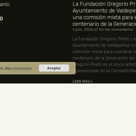
La Fundación Gregorio Pri
Santo
Ayuntamiento de Valdepe
una comisión mixta para 
O
centenario de la Generaci
1 julio, 2026
No hay comentarios
La Fundación Gregorio Prieto y e
Ayuntamiento de Valdepeñas cr
comisión mixta para coordinar l
centenario de la Generación del
Gregorio Prieto es el único artis
Aceptar
web.
Más información
representado en la Comisión Nac
LEER MÁS »