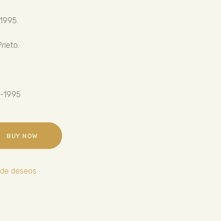
-1995.
rieto.
0-1995
BUY NOW
a de deseos