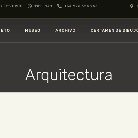
GREGORIO PRIETO
Y FESTIVOS
11H - 14H
+34 926 324 965
MUSEO
MUSEO
GREGORIO
IETO
MUSEO
ARCHIVO
CERTAMEN DE DIBUJ
PRIETO
ARCHIVO
CERTAMEN DE
Arquitectura
DIBUJO
FUNDACIÓN
TIENDA
NOTICIAS