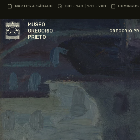
MARTES A SÁBADO
10H - 14H | 17H - 20H
DOMINGOS 
MUSEO
GREGORIO
GREGORIO PR
PRIETO