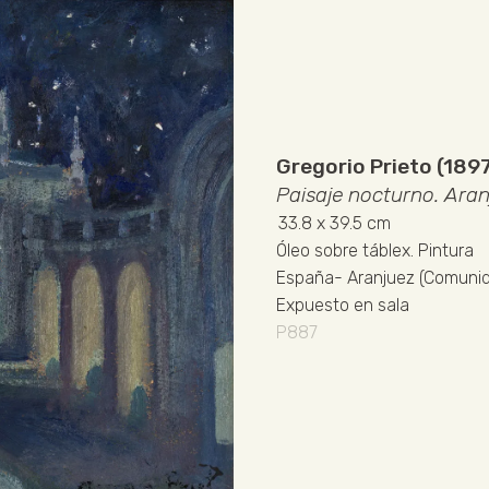
Gregorio Prieto (189
Paisaje nocturno. Aran
33.8
x 39.5 cm
Óleo sobre táblex
.
Pintura
España
-
Aranjuez (Comunid
Expuesto en sala
P887