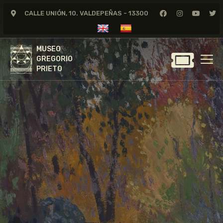
CALLE UNIÓN, 10. VALDEPEÑAS - 13300
MUSEO
GREGORIO
MUSEO
PRIETO
GREGORIO
PRIETO
GREGORIO PRIETO
MUSEO
ARCHIVO
CERTAMEN DE DIBUJO
FUNDACIÓN
TIENDA
NOTICIAS