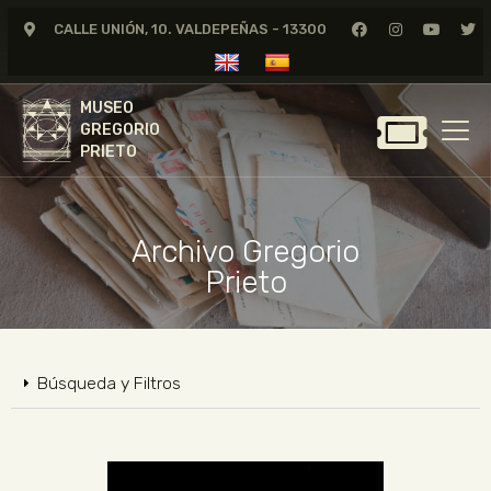
CALLE UNIÓN, 10. VALDEPEÑAS - 13300
MUSEO
GREGORIO
MUSEO
PRIETO
GREGORIO
PRIETO
GREGORIO PRIETO
MUSEO
Archivo Gregorio
ARCHIVO
Prieto
CERTAMEN DE DIBUJO
FUNDACIÓN
TIENDA
Búsqueda y Filtros
NOTICIAS