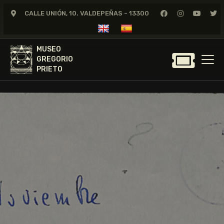
CALLE UNIÓN, 10. VALDEPEÑAS - 13300
MUSEO
GREGORIO
MUSEO
PRIETO
GREGORIO
PRIETO
GREGORIO PRIETO
MUSEO
ARCHIVO
CERTAMEN DE DIBUJO
FUNDACIÓN
TIENDA
NOTICIAS