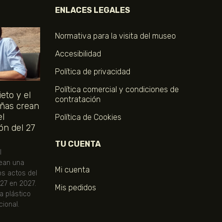
ENLACES LEGALES
Normativa para la visita del museo
Accesibilidad
Política de privacidad
Política comercial y condiciones de
eto y el
contratación
ñas crean
el
Política de Cookies
ón del 27
TU CUENTA
l
ean una
Mi cuenta
os actos del
 27 en 2027.
Mis pedidos
ta plástico
ional.