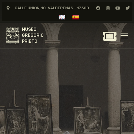
CALLE UNIÓN, 10. VALDEPEÑAS - 13300
MUSEO
GREGORIO
MUSEO
PRIETO
GREGORIO
PRIETO
GREGORIO PRIETO
MUSEO
ARCHIVO
CERTAMEN DE DIBUJO
FUNDACIÓN
TIENDA
NOTICIAS