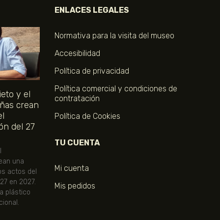
ENLACES LEGALES
Normativa para la visita del museo
Accesibilidad
Política de privacidad
Política comercial y condiciones de
eto y el
contratación
ñas crean
el
Política de Cookies
ón del 27
TU CUENTA
l
ean una
Mi cuenta
os actos del
 27 en 2027.
Mis pedidos
ta plástico
ional.