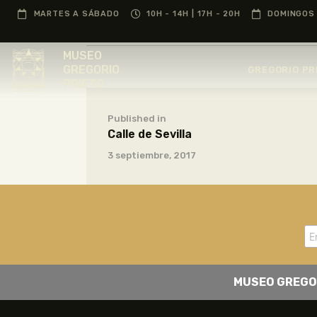
MARTES A SÁBADO
10H - 14H | 17H - 20H
DOMINGOS 
MUSEO
GREGORIO
GREGORIO PR
PRIETO
Published in
Calle de Sevilla
3 septiembre, 2017
MUSEO GREGO