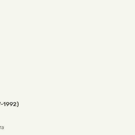
7-1992)
ra