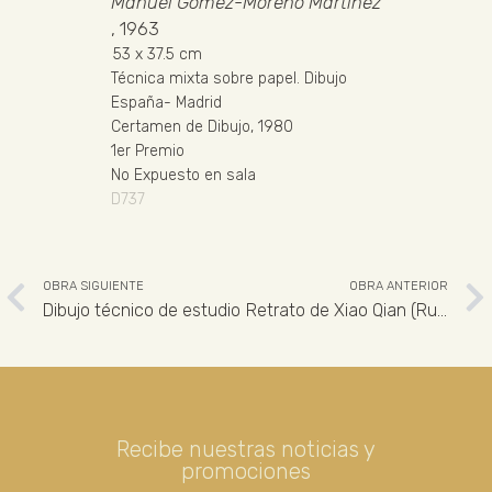
Manuel Gómez-Moreno Martínez
, 1963
53
x 37.5 cm
Técnica mixta sobre papel
.
Dibujo
España
-
Madrid
Certamen de Dibujo, 1980
1er Premio
No Expuesto en sala
D737
OBRA SIGUIENTE
OBRA ANTERIOR
Dibujo técnico de estudio
Retrato de Xiao Qian (Ruoping)
Recibe nuestras noticias y
promociones