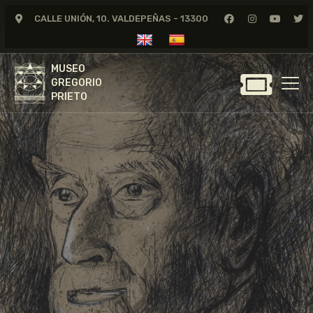
CALLE UNIÓN, 10. VALDEPEÑAS - 13300
MUSEO
GREGORIO
MUSEO
PRIETO
GREGORIO
PRIETO
GREGORIO PRIETO
MUSEO
ARCHIVO
CERTAMEN DE DIBUJO
FUNDACIÓN
TIENDA
NOTICIAS