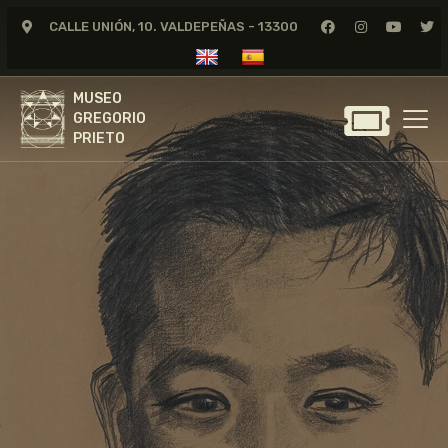
CALLE UNIÓN, 10. VALDEPEÑAS - 13300
MUSEO
GREGORIO
MUSEO
PRIETO
GREGORIO
PRIETO
GREGORIO PRIETO
MUSEO
ARCHIVO
CERTAMEN DE DIBUJO
FUNDACIÓN
TIENDA
NOTICIAS