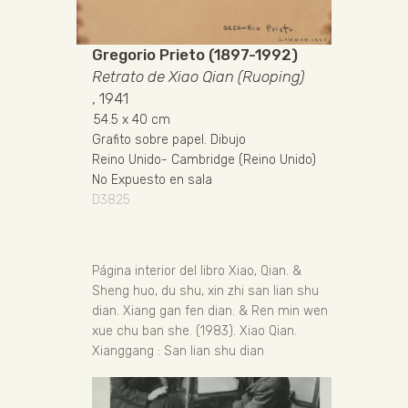
Gregorio Prieto (1897-1992)
Retrato de Xiao Qian (Ruoping)
, 1941
54.5
x 40 cm
Grafito sobre papel
.
Dibujo
Reino Unido
-
Cambridge (Reino Unido)
No Expuesto en sala
D3825
Página interior del libro Xiao, Qian. &
Sheng huo, du shu, xin zhi san lian shu
dian. Xiang gan fen dian. & Ren min wen
xue chu ban she. (1983). Xiao Qian.
Xianggang : San lian shu dian