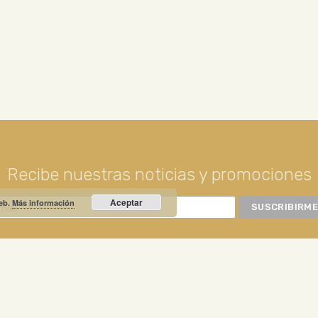
Recibe nuestras noticias y promociones
Aceptar
web.
Más información
RIO PRIETO
Calle Unión, 10. Valdepeñas - 13300
+34