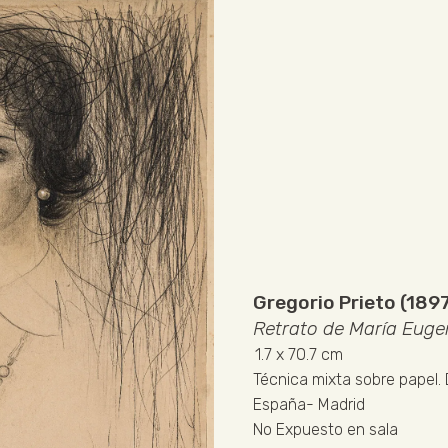
Gregorio Prieto (189
Retrato de María Euge
1.7
x 70.7 cm
Técnica mixta sobre papel
.
España
-
Madrid
No Expuesto en sala