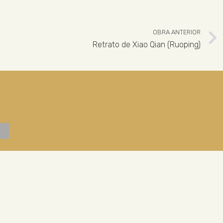
OBRA ANTERIOR
Retrato de Xiao Qian (Ruoping)
 926 324 965
ENLACES LEGALES