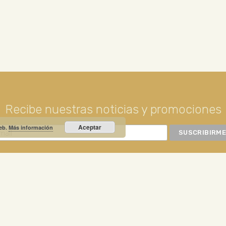
Recibe nuestras noticias y promociones
Aceptar
web.
Más información
RIO PRIETO
Calle Unión, 10. Valdepeñas - 13300
+34
NOTICIA DESTACADA