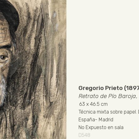
Gregorio Prieto (189
Retrato de Pío Baroja
,
63
x 46.5 cm
Técnica mixta sobre papel
.
España
-
Madrid
No Expuesto en sala
D548