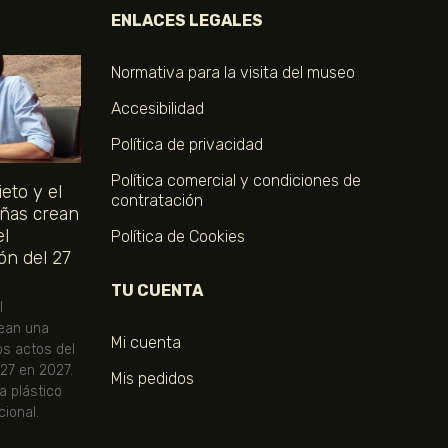
ENLACES LEGALES
Normativa para la visita del museo
Accesibilidad
Política de privacidad
Política comercial y condiciones de
eto y el
contratación
ñas crean
el
Política de Cookies
ón del 27
TU CUENTA
l
ean una
Mi cuenta
os actos del
 27 en 2027.
Mis pedidos
ta plástico
ional.