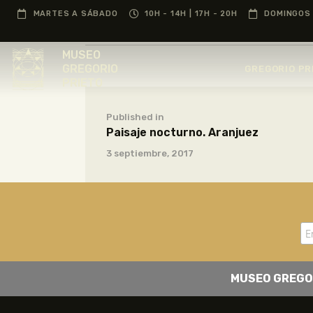
MARTES A SÁBADO
10H - 14H | 17H - 20H
DOMINGOS 
MUSEO
GREGORIO
GREGORIO PR
PRIETO
Published in
Paisaje nocturno. Aranjuez
3 septiembre, 2017
MUSEO GREGO