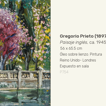
Gregorio Prieto (189
Paisaje inglés
, ca. 194
56
x 65.5 cm
Óleo sobre lienzo
.
Pintura
Reino Unido
-
Londres
Expuesto en sala
P754