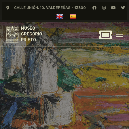
CALLE UNIÓN, 10. VALDEPEÑAS - 13300
MUSEO
GREGORIO
MUSEO
PRIETO
GREGORIO
PRIETO
GREGORIO PRIETO
MUSEO
ARCHIVO
CERTAMEN DE DIBUJO
FUNDACIÓN
TIENDA
NOTICIAS