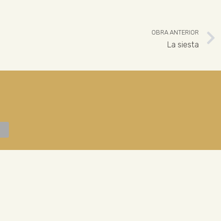
OBRA ANTERIOR
La siesta
 926 324 965
ENLACES LEGALES