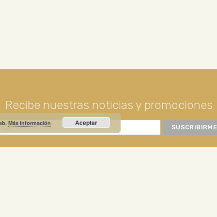
Recibe nuestras noticias y promociones
Aceptar
web.
Más información
RIO PRIETO
Calle Unión, 10. Valdepeñas - 13300
+34
NOTICIA DESTACADA